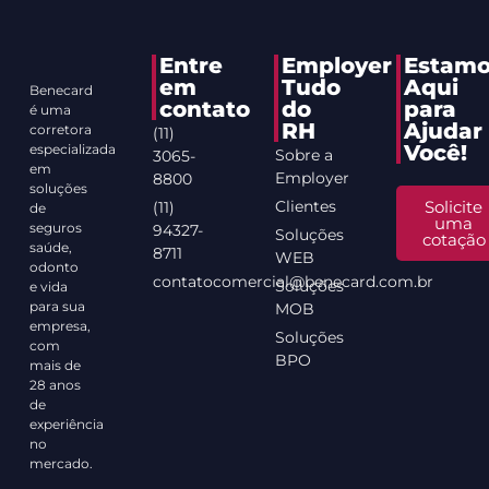
Entre
Employer
Estamo
em
Tudo
Aqui
Benecard
contato
do
para
é uma
RH
Ajudar
corretora
(11)
Você!
especializada
Sobre a
3065-
em
Employer
8800
soluções
Clientes
Solicite
(11)
de
uma
seguros
94327-
Soluções
cotação
saúde,
8711
WEB
odonto
contatocomercial@benecard.com.br
Soluções
e vida
para sua
MOB
empresa,
Soluções
com
BPO
mais de
28 anos
de
experiência
no
mercado.